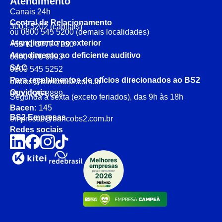
Atendimento
Canais 24h
Central de Relacionamento
3003-5202 (capitais)
ou 0800 545 5200 (demais localidades)
Atendimento no exterior
+55 11 3777-7230
Atendimento ao deficiente auditivo
0800 970 6993
SAC
0800 545 5252
Para recebimentos de ofícios direcionados ao BS2
oficios@bancobs2.com.br
Ouvidoria
0800 726 8889
Segunda a sexta (exceto feriados), das 9h às 18h
Bacen:
145
BS2 Empresas
empresas@bancobs2.com.br
Redes sociais