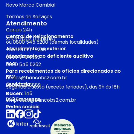
Novo Marco Cambial
Termos de Serviços
Atendimento
Canais 24h
Central de Relacionamento
3003-5202 (capitais)
ou 0800 545 5200 (demais localidades)
Atendimento no exterior
+55 11 3777-7230
Atendimento ao deficiente auditivo
0800 970 6993
SAC
0800 545 5252
Para recebimentos de ofícios direcionados ao
BS2
oficios@bancobs2.com.br
Ouvidoria
0800 726 8889
Segunda a sexta (exceto feriados), das 9h às 18h
Bacen:
145
BS2 Empresas
empresas@bancobs2.com.br
Redes sociais