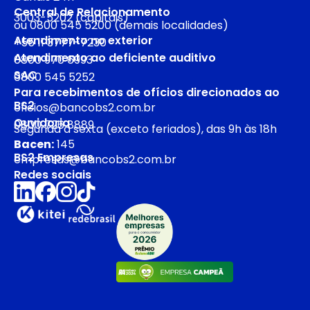
Central de Relacionamento
3003-5202 (capitais)
ou 0800 545 5200 (demais localidades)
Atendimento no exterior
+55 11 3777-7230
Atendimento ao deficiente auditivo
0800 970 6993
SAC
0800 545 5252
Para recebimentos de ofícios direcionados ao
BS2
oficios@bancobs2.com.br
Ouvidoria
0800 726 8889
Segunda a sexta (exceto feriados), das 9h às 18h
Bacen:
145
BS2 Empresas
empresas@bancobs2.com.br
Redes sociais