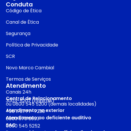
Conduta
Código de Ética
Canal de Ética
Segurança
Política de Privacidade
SCR
Novo Marco Cambial
Termos de Serviços
Atendimento
Canais 24h
Central de Relacionamento
3003-5202 (capitais)
ou 0800 545 5200 (demais localidades)
Atendimento no exterior
+55 11 3777-7230
Atendimento ao deficiente auditivo
0800 970 6993
SAC
0800 545 5252